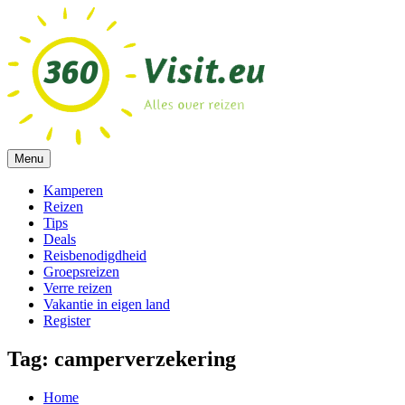
Ga
naar
de
inhoud
Menu
Alles over reizen!
360visit.eu
Kamperen
Reizen
Tips
Deals
Reisbenodigdheid
Groepsreizen
Verre reizen
Vakantie in eigen land
Register
Tag:
camperverzekering
Home