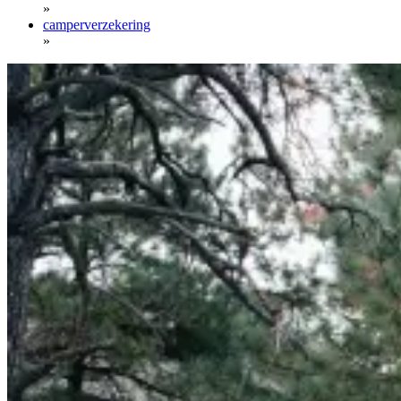
»
camperverzekering
»