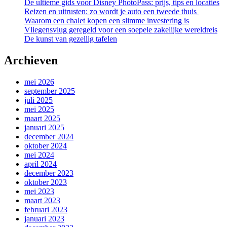
De ultieme gids voor Disney PhotoPass: prijs, tips en locaties
Reizen en uitrusten: zo wordt je auto een tweede thuis
Waarom een chalet kopen een slimme investering is
Vliegensvlug geregeld voor een soepele zakelijke wereldreis
De kunst van gezellig tafelen
Archieven
mei 2026
september 2025
juli 2025
mei 2025
maart 2025
januari 2025
december 2024
oktober 2024
mei 2024
april 2024
december 2023
oktober 2023
mei 2023
maart 2023
februari 2023
januari 2023