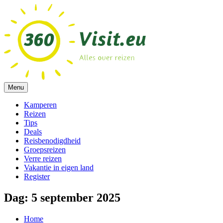
Ga
naar
de
inhoud
Menu
Alles over reizen!
360visit.eu
Kamperen
Reizen
Tips
Deals
Reisbenodigdheid
Groepsreizen
Verre reizen
Vakantie in eigen land
Register
Dag:
5 september 2025
Home