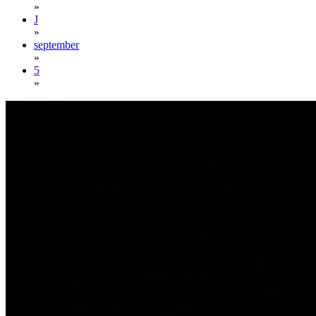
»
J
»
september
»
5
»