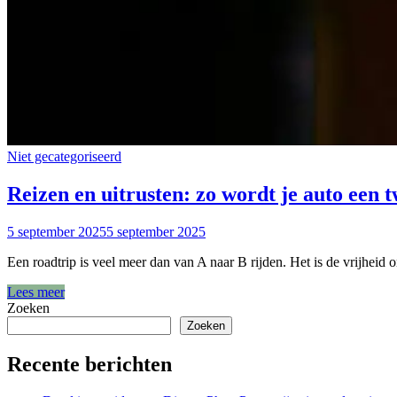
Niet gecategoriseerd
Reizen en uitrusten: zo wordt je auto een 
5 september 2025
5 september 2025
Een roadtrip is veel meer dan van A naar B rijden. Het is de vrijheid
Lees meer
Zoeken
Zoeken
Recente berichten